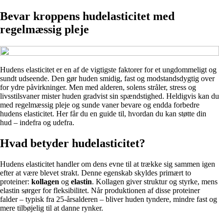
Bevar kroppens hudelasticitet med
regelmæssig pleje
Hudens elasticitet er en af de vigtigste faktorer for et ungdommeligt og
sundt udseende. Den gør huden smidig, fast og modstandsdygtig over
for ydre påvirkninger. Men med alderen, solens stråler, stress og
livsstilsvaner mister huden gradvist sin spændstighed. Heldigvis kan du
med regelmæssig pleje og sunde vaner bevare og endda forbedre
hudens elasticitet. Her får du en guide til, hvordan du kan støtte din
hud – indefra og udefra.
Hvad betyder hudelasticitet?
Hudens elasticitet handler om dens evne til at trække sig sammen igen
efter at være blevet strakt. Denne egenskab skyldes primært to
proteiner:
kollagen
og
elastin
. Kollagen giver struktur og styrke, mens
elastin sørger for fleksibilitet. Når produktionen af disse proteiner
falder – typisk fra 25-årsalderen – bliver huden tyndere, mindre fast og
mere tilbøjelig til at danne rynker.