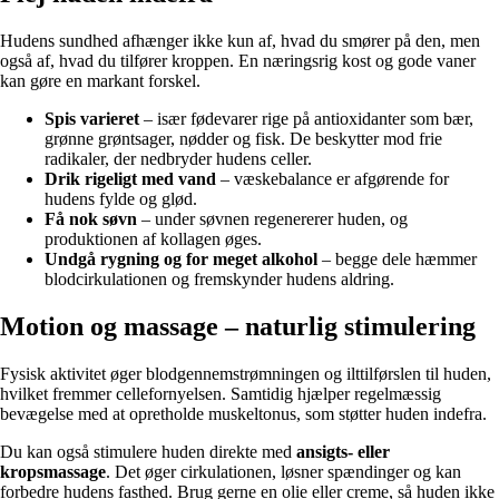
Hudens sundhed afhænger ikke kun af, hvad du smører på den, men
også af, hvad du tilfører kroppen. En næringsrig kost og gode vaner
kan gøre en markant forskel.
Spis varieret
– især fødevarer rige på antioxidanter som bær,
grønne grøntsager, nødder og fisk. De beskytter mod frie
radikaler, der nedbryder hudens celler.
Drik rigeligt med vand
– væskebalance er afgørende for
hudens fylde og glød.
Få nok søvn
– under søvnen regenererer huden, og
produktionen af kollagen øges.
Undgå rygning og for meget alkohol
– begge dele hæmmer
blodcirkulationen og fremskynder hudens aldring.
Motion og massage – naturlig stimulering
Fysisk aktivitet øger blodgennemstrømningen og ilttilførslen til huden,
hvilket fremmer cellefornyelsen. Samtidig hjælper regelmæssig
bevægelse med at opretholde muskeltonus, som støtter huden indefra.
Du kan også stimulere huden direkte med
ansigts- eller
kropsmassage
. Det øger cirkulationen, løsner spændinger og kan
forbedre hudens fasthed. Brug gerne en olie eller creme, så huden ikke