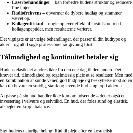
Laserbehandlinger
– kan forbedre hudens struktur og reducere
fine linjer.
Radiofrekvens
– opvarmer de dybere hudlag og strammer
vævet op.
Kollagentilskud
– nogle oplever effekt af kosttilskud med
kollagenpeptider, men resultaterne varierer.
Det vigtigste er at vælge behandlinger, der passer til din hudtype og
alder – og altid søge professionel rådgivning først.
Tålmodighed og kontinuitet betaler sig
Hudens elasticitet ændres ikke fra den ene dag til den anden. Det
kræver tid, tålmodighed og regelmæssig pleje at se resultater. Men med
en kombination af sunde vaner, god hudpleje og beskyttelse mod solen
kan du bevare en smidig, stærk og levende hud langt op i alderen.
At passe på sin hud handler ikke kun om udseende – det er også en
investering i velvære og selvtillid. En hud, der føles sund og elastisk,
afspejler en krop i balance.
Støt hudens naturlige heling: Råd til pleje efter en kosmetisk