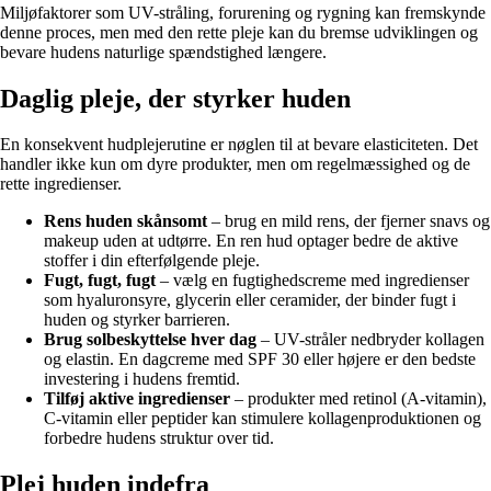
Miljøfaktorer som UV-stråling, forurening og rygning kan fremskynde
denne proces, men med den rette pleje kan du bremse udviklingen og
bevare hudens naturlige spændstighed længere.
Daglig pleje, der styrker huden
En konsekvent hudplejerutine er nøglen til at bevare elasticiteten. Det
handler ikke kun om dyre produkter, men om regelmæssighed og de
rette ingredienser.
Rens huden skånsomt
– brug en mild rens, der fjerner snavs og
makeup uden at udtørre. En ren hud optager bedre de aktive
stoffer i din efterfølgende pleje.
Fugt, fugt, fugt
– vælg en fugtighedscreme med ingredienser
som hyaluronsyre, glycerin eller ceramider, der binder fugt i
huden og styrker barrieren.
Brug solbeskyttelse hver dag
– UV-stråler nedbryder kollagen
og elastin. En dagcreme med SPF 30 eller højere er den bedste
investering i hudens fremtid.
Tilføj aktive ingredienser
– produkter med retinol (A-vitamin),
C-vitamin eller peptider kan stimulere kollagenproduktionen og
forbedre hudens struktur over tid.
Plej huden indefra