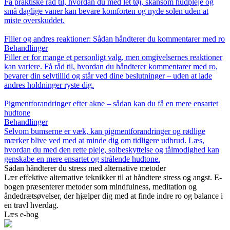
Få praktiske råd til, hvordan du med let tøj, skånsom hudpleje og
små daglige vaner kan bevare komforten og nyde solen uden at
miste overskuddet.
Filler og andres reaktioner: Sådan håndterer du kommentarer med ro
Behandlinger
Filler er for mange et personligt valg, men omgivelsernes reaktioner
kan variere. Få råd til, hvordan du håndterer kommentarer med ro,
bevarer din selvtillid og står ved dine beslutninger – uden at lade
andres holdninger ryste dig.
Pigmentforandringer efter akne – sådan kan du få en mere ensartet
hudtone
Behandlinger
Selvom bumserne er væk, kan pigmentforandringer og rødlige
mærker blive ved med at minde dig om tidligere udbrud. Læs,
hvordan du med den rette pleje, solbeskyttelse og tålmodighed kan
genskabe en mere ensartet og strålende hudtone.
Sådan håndterer du stress med alternative metoder
Lær effektive alternative teknikker til at håndtere stress og angst. E-
bogen præsenterer metoder som mindfulness, meditation og
åndedrætsøvelser, der hjælper dig med at finde indre ro og balance i
en travl hverdag.
Læs e-bog