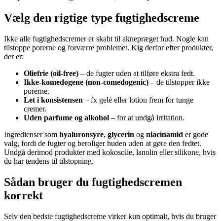
Vælg den rigtige type fugtighedscreme
Ikke alle fugtighedscremer er skabt til aknepræget hud. Nogle kan
tilstoppe porerne og forværre problemet. Kig derfor efter produkter,
der er:
Oliefrie (oil-free)
– de fugter uden at tilføre ekstra fedt.
Ikke-komedogene (non-comedogenic)
– de tilstopper ikke
porerne.
Let i konsistensen
– fx gelé eller lotion frem for tunge
cremer.
Uden parfume og alkohol
– for at undgå irritation.
Ingredienser som
hyaluronsyre
,
glycerin
og
niacinamid
er gode
valg, fordi de fugter og beroliger huden uden at gøre den fedtet.
Undgå derimod produkter med kokosolie, lanolin eller silikone, hvis
du har tendens til tilstopning.
Sådan bruger du fugtighedscremen
korrekt
Selv den bedste fugtighedscreme virker kun optimalt, hvis du bruger