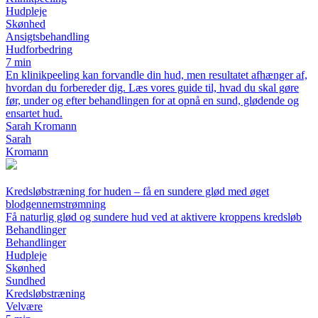
Hudpleje
Skønhed
Ansigtsbehandling
Hudforbedring
7 min
En klinikpeeling kan forvandle din hud, men resultatet afhænger af,
hvordan du forbereder dig. Læs vores guide til, hvad du skal gøre
før, under og efter behandlingen for at opnå en sund, glødende og
ensartet hud.
Sarah Kromann
Sarah
Kromann
Kredsløbstræning for huden – få en sundere glød med øget
blodgennemstrømning
Få naturlig glød og sundere hud ved at aktivere kroppens kredsløb
Behandlinger
Behandlinger
Hudpleje
Skønhed
Sundhed
Kredsløbstræning
Velvære