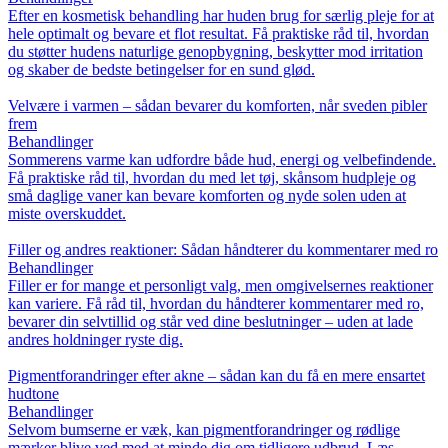
Efter en kosmetisk behandling har huden brug for særlig pleje for at
hele optimalt og bevare et flot resultat. Få praktiske råd til, hvordan
du støtter hudens naturlige genopbygning, beskytter mod irritation
og skaber de bedste betingelser for en sund glød.
Velvære i varmen – sådan bevarer du komforten, når sveden pibler
frem
Behandlinger
Sommerens varme kan udfordre både hud, energi og velbefindende.
Få praktiske råd til, hvordan du med let tøj, skånsom hudpleje og
små daglige vaner kan bevare komforten og nyde solen uden at
miste overskuddet.
Filler og andres reaktioner: Sådan håndterer du kommentarer med ro
Behandlinger
Filler er for mange et personligt valg, men omgivelsernes reaktioner
kan variere. Få råd til, hvordan du håndterer kommentarer med ro,
bevarer din selvtillid og står ved dine beslutninger – uden at lade
andres holdninger ryste dig.
Pigmentforandringer efter akne – sådan kan du få en mere ensartet
hudtone
Behandlinger
Selvom bumserne er væk, kan pigmentforandringer og rødlige
mærker blive ved med at minde dig om tidligere udbrud. Læs,