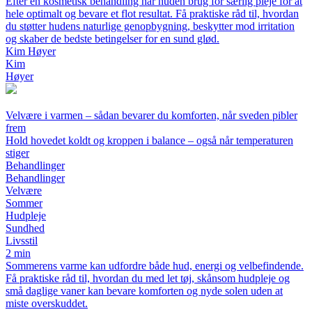
Efter en kosmetisk behandling har huden brug for særlig pleje for at
hele optimalt og bevare et flot resultat. Få praktiske råd til, hvordan
du støtter hudens naturlige genopbygning, beskytter mod irritation
og skaber de bedste betingelser for en sund glød.
Kim Høyer
Kim
Høyer
Velvære i varmen – sådan bevarer du komforten, når sveden pibler
frem
Hold hovedet koldt og kroppen i balance – også når temperaturen
stiger
Behandlinger
Behandlinger
Velvære
Sommer
Hudpleje
Sundhed
Livsstil
2 min
Sommerens varme kan udfordre både hud, energi og velbefindende.
Få praktiske råd til, hvordan du med let tøj, skånsom hudpleje og
små daglige vaner kan bevare komforten og nyde solen uden at
miste overskuddet.