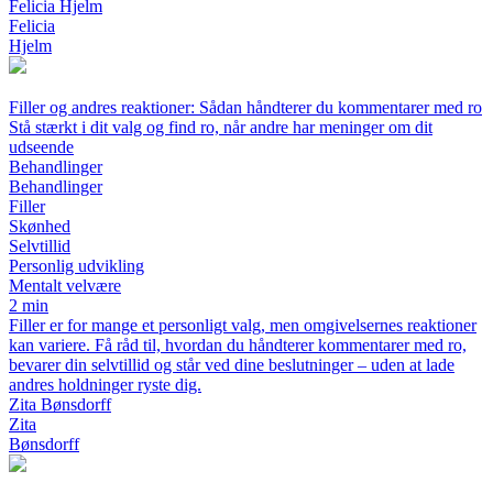
Felicia Hjelm
Felicia
Hjelm
Filler og andres reaktioner: Sådan håndterer du kommentarer med ro
Stå stærkt i dit valg og find ro, når andre har meninger om dit
udseende
Behandlinger
Behandlinger
Filler
Skønhed
Selvtillid
Personlig udvikling
Mentalt velvære
2 min
Filler er for mange et personligt valg, men omgivelsernes reaktioner
kan variere. Få råd til, hvordan du håndterer kommentarer med ro,
bevarer din selvtillid og står ved dine beslutninger – uden at lade
andres holdninger ryste dig.
Zita Bønsdorff
Zita
Bønsdorff