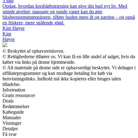
5 min
Opdag, hvordan kredsløbstræning kan give din hud nyt liv. Med
simple øvelser, massage og sunde vaner kan du øge
blodgennemstrømningen, tilføre huden mere ilt og næring – og opnå
en friskere, mere strålende glød.
Kim Høyer
Kim
Høyer
© Beskyttet af ophavsretsloven.
© Rettighederne tilhører os. Vi kan få en lille andel af salget, hvis du
køber via links på denne hjemmeside.
© Alt materiale på denne side er ophavsretligt beskyttet. Vi deltager i
affiliateprogrammer og kan modtage betaling for køb via
henvisningslinks. Indhold må ikke kopieres eller bruges uden
tilladelse.
Information
Gratis ressourcer
Deals
Bedømmelser
Købeguide
Manualer
Visninger
Detaljer
Få svar