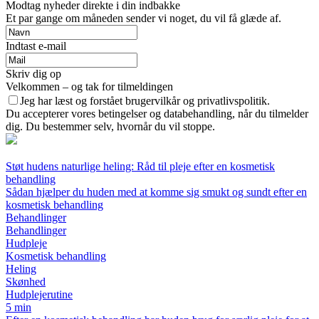
Modtag nyheder direkte i din indbakke
Et par gange om måneden sender vi noget, du vil få glæde af.
Indtast e-mail
Skriv dig op
Velkommen – og tak for tilmeldingen
Jeg har læst og forstået brugervilkår og privatlivspolitik.
Du accepterer vores betingelser og databehandling, når du tilmelder
dig. Du bestemmer selv, hvornår du vil stoppe.
Støt hudens naturlige heling: Råd til pleje efter en kosmetisk
behandling
Sådan hjælper du huden med at komme sig smukt og sundt efter en
kosmetisk behandling
Behandlinger
Behandlinger
Hudpleje
Kosmetisk behandling
Heling
Skønhed
Hudplejerutine
5 min