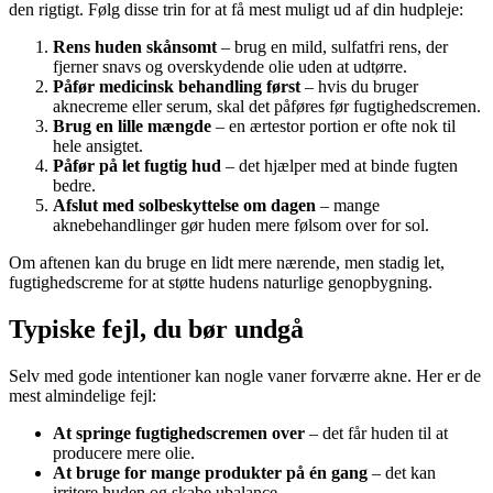
den rigtigt. Følg disse trin for at få mest muligt ud af din hudpleje:
Rens huden skånsomt
– brug en mild, sulfatfri rens, der
fjerner snavs og overskydende olie uden at udtørre.
Påfør medicinsk behandling først
– hvis du bruger
aknecreme eller serum, skal det påføres før fugtighedscremen.
Brug en lille mængde
– en ærtestor portion er ofte nok til
hele ansigtet.
Påfør på let fugtig hud
– det hjælper med at binde fugten
bedre.
Afslut med solbeskyttelse om dagen
– mange
aknebehandlinger gør huden mere følsom over for sol.
Om aftenen kan du bruge en lidt mere nærende, men stadig let,
fugtighedscreme for at støtte hudens naturlige genopbygning.
Typiske fejl, du bør undgå
Selv med gode intentioner kan nogle vaner forværre akne. Her er de
mest almindelige fejl:
At springe fugtighedscremen over
– det får huden til at
producere mere olie.
At bruge for mange produkter på én gang
– det kan
irritere huden og skabe ubalance.