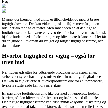
Høyer
Mange, der kæmper med akne, er tilbageholdende med at bruge
fugtighedscreme. Det kan virke ulogisk at tilføre mere fugt til en
hud, der allerede føles fedtet. Men sandheden er, at den rigtige
fugtighedscreme kan være en vigtig del af behandlingen – og faktisk
hjælpe huden med at hele hurtigere og blive mere balanceret. Her får
du en guide til, hvordan du vælger og bruger fugtighedscreme, når
du har akne.
Hvorfor fugtighed er vigtig – også for
uren hud
Når huden udsættes for udtørrende produkter som aknecremer,
sæber eller syrebehandlinger, mister den sin naturlige fugtbalance.
Det kan få talgkirtlerne til at overproducere olie for at kompensere,
hvilket i sidste ende kan forværre akne.
En passende fugtighedscreme hjælper med at genoprette hudens
barriere, så den bliver mindre irriteret og bedre i stand til at hele.
Den rigtige fugtighedscreme kan altså mindske rødme, afskalning og
overproduktion af talg – tre faktorer, der ofte spiller en rolle i akne.