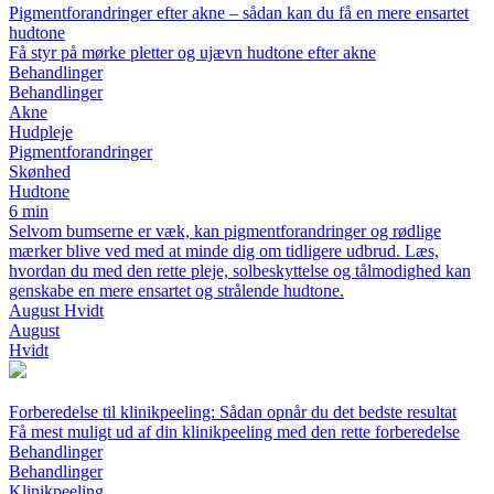
Pigmentforandringer efter akne – sådan kan du få en mere ensartet
hudtone
Få styr på mørke pletter og ujævn hudtone efter akne
Behandlinger
Behandlinger
Akne
Hudpleje
Pigmentforandringer
Skønhed
Hudtone
6 min
Selvom bumserne er væk, kan pigmentforandringer og rødlige
mærker blive ved med at minde dig om tidligere udbrud. Læs,
hvordan du med den rette pleje, solbeskyttelse og tålmodighed kan
genskabe en mere ensartet og strålende hudtone.
August Hvidt
August
Hvidt
Forberedelse til klinikpeeling: Sådan opnår du det bedste resultat
Få mest muligt ud af din klinikpeeling med den rette forberedelse
Behandlinger
Behandlinger
Klinikpeeling