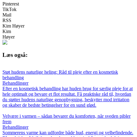
Pinterest
TikTok
Mail
RSS
Kim Høyer
Kim
Høyer
Læs også:
Støt hudens naturlige heling: Råd til pleje efter en kosmetisk
behandling
Behandlinger
Efter en kosmetisk behandling har huden brug for særlig pleje for at
hele optimalt og bevare et flot resultat. Få praktiske råd til, hvordan
du støtter hudens naturlige genopbygning, beskytter mod irritation
og skaber de bedste betingelser for en sund glød.
Velvære i varmen – sådan bevarer du komforten, når sveden pibler
frem
Behandlinger
Sommerens varme kan udfordre både hud, energi og velbefindende.