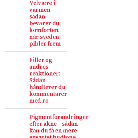
Velvære i
varmen –
sådan
bevarer du
komforten,
når sveden
pibler frem
Filler og
andres
reaktioner:
Sådan
håndterer du
kommentarer
med ro
Pigmentforandringer
efter akne – sådan
kan du få en mere
ensartet hudtone