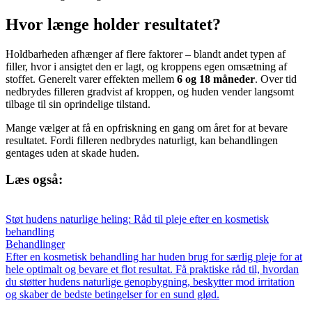
Hvor længe holder resultatet?
Holdbarheden afhænger af flere faktorer – blandt andet typen af
filler, hvor i ansigtet den er lagt, og kroppens egen omsætning af
stoffet. Generelt varer effekten mellem
6 og 18 måneder
. Over tid
nedbrydes filleren gradvist af kroppen, og huden vender langsomt
tilbage til sin oprindelige tilstand.
Mange vælger at få en opfriskning en gang om året for at bevare
resultatet. Fordi filleren nedbrydes naturligt, kan behandlingen
gentages uden at skade huden.
Læs også:
Støt hudens naturlige heling: Råd til pleje efter en kosmetisk
behandling
Behandlinger
Efter en kosmetisk behandling har huden brug for særlig pleje for at
hele optimalt og bevare et flot resultat. Få praktiske råd til, hvordan
du støtter hudens naturlige genopbygning, beskytter mod irritation
og skaber de bedste betingelser for en sund glød.