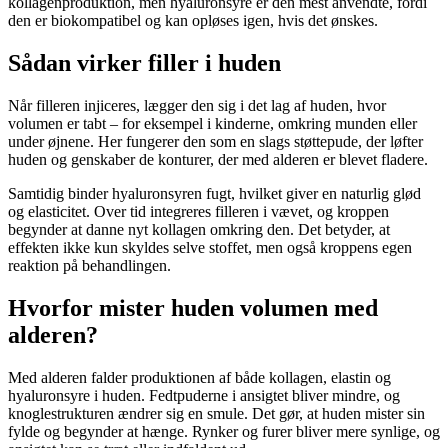
kollagenproduktion, men hyaluronsyre er den mest anvendte, fordi
den er biokompatibel og kan opløses igen, hvis det ønskes.
Sådan virker filler i huden
Når filleren injiceres, lægger den sig i det lag af huden, hvor
volumen er tabt – for eksempel i kinderne, omkring munden eller
under øjnene. Her fungerer den som en slags støttepude, der løfter
huden og genskaber de konturer, der med alderen er blevet fladere.
Samtidig binder hyaluronsyren fugt, hvilket giver en naturlig glød
og elasticitet. Over tid integreres filleren i vævet, og kroppen
begynder at danne nyt kollagen omkring den. Det betyder, at
effekten ikke kun skyldes selve stoffet, men også kroppens egen
reaktion på behandlingen.
Hvorfor mister huden volumen med
alderen?
Med alderen falder produktionen af både kollagen, elastin og
hyaluronsyre i huden. Fedtpuderne i ansigtet bliver mindre, og
knoglestrukturen ændrer sig en smule. Det gør, at huden mister sin
fylde og begynder at hænge. Rynker og furer bliver mere synlige, og