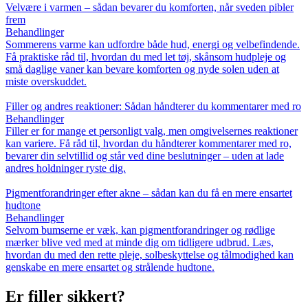
Velvære i varmen – sådan bevarer du komforten, når sveden pibler
frem
Behandlinger
Sommerens varme kan udfordre både hud, energi og velbefindende.
Få praktiske råd til, hvordan du med let tøj, skånsom hudpleje og
små daglige vaner kan bevare komforten og nyde solen uden at
miste overskuddet.
Filler og andres reaktioner: Sådan håndterer du kommentarer med ro
Behandlinger
Filler er for mange et personligt valg, men omgivelsernes reaktioner
kan variere. Få råd til, hvordan du håndterer kommentarer med ro,
bevarer din selvtillid og står ved dine beslutninger – uden at lade
andres holdninger ryste dig.
Pigmentforandringer efter akne – sådan kan du få en mere ensartet
hudtone
Behandlinger
Selvom bumserne er væk, kan pigmentforandringer og rødlige
mærker blive ved med at minde dig om tidligere udbrud. Læs,
hvordan du med den rette pleje, solbeskyttelse og tålmodighed kan
genskabe en mere ensartet og strålende hudtone.
Er filler sikkert?