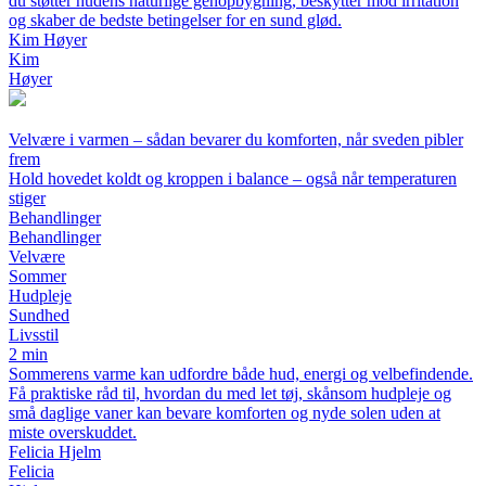
du støtter hudens naturlige genopbygning, beskytter mod irritation
og skaber de bedste betingelser for en sund glød.
Kim Høyer
Kim
Høyer
Velvære i varmen – sådan bevarer du komforten, når sveden pibler
frem
Hold hovedet koldt og kroppen i balance – også når temperaturen
stiger
Behandlinger
Behandlinger
Velvære
Sommer
Hudpleje
Sundhed
Livsstil
2 min
Sommerens varme kan udfordre både hud, energi og velbefindende.
Få praktiske råd til, hvordan du med let tøj, skånsom hudpleje og
små daglige vaner kan bevare komforten og nyde solen uden at
miste overskuddet.
Felicia Hjelm
Felicia