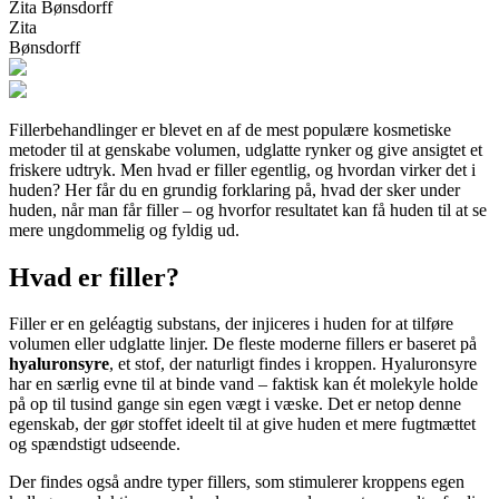
Zita Bønsdorff
Zita
Bønsdorff
Fillerbehandlinger er blevet en af de mest populære kosmetiske
metoder til at genskabe volumen, udglatte rynker og give ansigtet et
friskere udtryk. Men hvad er filler egentlig, og hvordan virker det i
huden? Her får du en grundig forklaring på, hvad der sker under
huden, når man får filler – og hvorfor resultatet kan få huden til at se
mere ungdommelig og fyldig ud.
Hvad er filler?
Filler er en geléagtig substans, der injiceres i huden for at tilføre
volumen eller udglatte linjer. De fleste moderne fillers er baseret på
hyaluronsyre
, et stof, der naturligt findes i kroppen. Hyaluronsyre
har en særlig evne til at binde vand – faktisk kan ét molekyle holde
på op til tusind gange sin egen vægt i væske. Det er netop denne
egenskab, der gør stoffet ideelt til at give huden et mere fugtmættet
og spændstigt udseende.
Der findes også andre typer fillers, som stimulerer kroppens egen