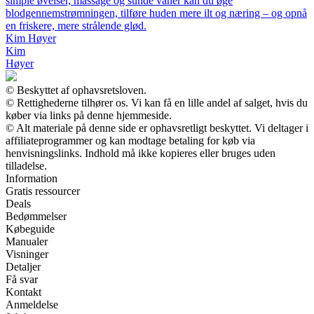
simple øvelser, massage og sunde vaner kan du øge
blodgennemstrømningen, tilføre huden mere ilt og næring – og opnå
en friskere, mere strålende glød.
Kim Høyer
Kim
Høyer
© Beskyttet af ophavsretsloven.
© Rettighederne tilhører os. Vi kan få en lille andel af salget, hvis du
køber via links på denne hjemmeside.
© Alt materiale på denne side er ophavsretligt beskyttet. Vi deltager i
affiliateprogrammer og kan modtage betaling for køb via
henvisningslinks. Indhold må ikke kopieres eller bruges uden
tilladelse.
Information
Gratis ressourcer
Deals
Bedømmelser
Købeguide
Manualer
Visninger
Detaljer
Få svar
Kontakt
Anmeldelse