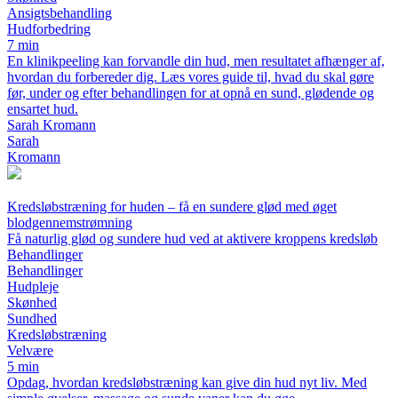
Ansigtsbehandling
Hudforbedring
7 min
En klinikpeeling kan forvandle din hud, men resultatet afhænger af,
hvordan du forbereder dig. Læs vores guide til, hvad du skal gøre
før, under og efter behandlingen for at opnå en sund, glødende og
ensartet hud.
Sarah Kromann
Sarah
Kromann
Kredsløbstræning for huden – få en sundere glød med øget
blodgennemstrømning
Få naturlig glød og sundere hud ved at aktivere kroppens kredsløb
Behandlinger
Behandlinger
Hudpleje
Skønhed
Sundhed
Kredsløbstræning
Velvære
5 min
Opdag, hvordan kredsløbstræning kan give din hud nyt liv. Med