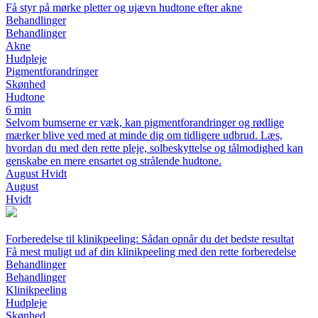
Få styr på mørke pletter og ujævn hudtone efter akne
Behandlinger
Behandlinger
Akne
Hudpleje
Pigmentforandringer
Skønhed
Hudtone
6 min
Selvom bumserne er væk, kan pigmentforandringer og rødlige
mærker blive ved med at minde dig om tidligere udbrud. Læs,
hvordan du med den rette pleje, solbeskyttelse og tålmodighed kan
genskabe en mere ensartet og strålende hudtone.
August Hvidt
August
Hvidt
Forberedelse til klinikpeeling: Sådan opnår du det bedste resultat
Få mest muligt ud af din klinikpeeling med den rette forberedelse
Behandlinger
Behandlinger
Klinikpeeling
Hudpleje
Skønhed