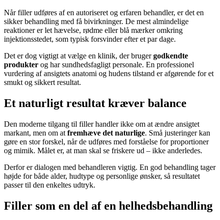
Når filler udføres af en autoriseret og erfaren behandler, er det en
sikker behandling med få bivirkninger. De mest almindelige
reaktioner er let hævelse, rødme eller blå mærker omkring
injektionsstedet, som typisk forsvinder efter et par dage.
Det er dog vigtigt at vælge en klinik, der bruger
godkendte
produkter
og har sundhedsfagligt personale. En professionel
vurdering af ansigtets anatomi og hudens tilstand er afgørende for et
smukt og sikkert resultat.
Et naturligt resultat kræver balance
Den moderne tilgang til filler handler ikke om at ændre ansigtet
markant, men om at
fremhæve det naturlige
. Små justeringer kan
gøre en stor forskel, når de udføres med forståelse for proportioner
og mimik. Målet er, at man skal se friskere ud – ikke anderledes.
Derfor er dialogen med behandleren vigtig. En god behandling tager
højde for både alder, hudtype og personlige ønsker, så resultatet
passer til den enkeltes udtryk.
Filler som en del af en helhedsbehandling