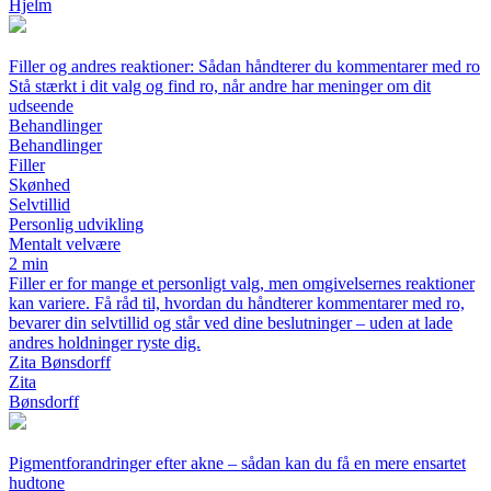
Hjelm
Filler og andres reaktioner: Sådan håndterer du kommentarer med ro
Stå stærkt i dit valg og find ro, når andre har meninger om dit
udseende
Behandlinger
Behandlinger
Filler
Skønhed
Selvtillid
Personlig udvikling
Mentalt velvære
2 min
Filler er for mange et personligt valg, men omgivelsernes reaktioner
kan variere. Få råd til, hvordan du håndterer kommentarer med ro,
bevarer din selvtillid og står ved dine beslutninger – uden at lade
andres holdninger ryste dig.
Zita Bønsdorff
Zita
Bønsdorff
Pigmentforandringer efter akne – sådan kan du få en mere ensartet
hudtone