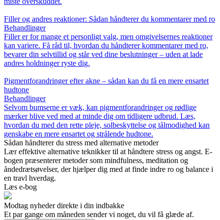
miste overskuddet.
Filler og andres reaktioner: Sådan håndterer du kommentarer med ro
Behandlinger
Filler er for mange et personligt valg, men omgivelsernes reaktioner
kan variere. Få råd til, hvordan du håndterer kommentarer med ro,
bevarer din selvtillid og står ved dine beslutninger – uden at lade
andres holdninger ryste dig.
Pigmentforandringer efter akne – sådan kan du få en mere ensartet
hudtone
Behandlinger
Selvom bumserne er væk, kan pigmentforandringer og rødlige
mærker blive ved med at minde dig om tidligere udbrud. Læs,
hvordan du med den rette pleje, solbeskyttelse og tålmodighed kan
genskabe en mere ensartet og strålende hudtone.
Sådan håndterer du stress med alternative metoder
Lær effektive alternative teknikker til at håndtere stress og angst. E-
bogen præsenterer metoder som mindfulness, meditation og
åndedrætsøvelser, der hjælper dig med at finde indre ro og balance i
en travl hverdag.
Læs e-bog
Modtag nyheder direkte i din indbakke
Et par gange om måneden sender vi noget, du vil få glæde af.