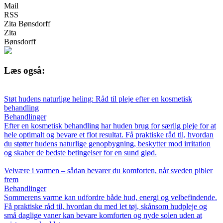
Mail
RSS
Zita Bønsdorff
Zita
Bønsdorff
Læs også:
Støt hudens naturlige heling: Råd til pleje efter en kosmetisk
behandling
Behandlinger
Efter en kosmetisk behandling har huden brug for særlig pleje for at
hele optimalt og bevare et flot resultat. Få praktiske råd til, hvordan
du støtter hudens naturlige genopbygning, beskytter mod irritation
og skaber de bedste betingelser for en sund glød.
Velvære i varmen – sådan bevarer du komforten, når sveden pibler
frem
Behandlinger
Sommerens varme kan udfordre både hud, energi og velbefindende.
Få praktiske råd til, hvordan du med let tøj, skånsom hudpleje og
små daglige vaner kan bevare komforten og nyde solen uden at