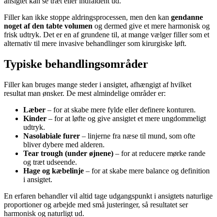
ansigtet kan se træt eller indfaldent ud.
Filler kan ikke stoppe aldringsprocessen, men den kan
gendanne
noget af den tabte volumen
og dermed give et mere harmonisk og
frisk udtryk. Det er en af grundene til, at mange vælger filler som et
alternativ til mere invasive behandlinger som kirurgiske løft.
Typiske behandlingsområder
Filler kan bruges mange steder i ansigtet, afhængigt af hvilket
resultat man ønsker. De mest almindelige områder er:
Læber
– for at skabe mere fylde eller definere konturen.
Kinder
– for at løfte og give ansigtet et mere ungdommeligt
udtryk.
Nasolabiale furer
– linjerne fra næse til mund, som ofte
bliver dybere med alderen.
Tear trough (under øjnene)
– for at reducere mørke rande
og træt udseende.
Hage og kæbelinje
– for at skabe mere balance og definition
i ansigtet.
En erfaren behandler vil altid tage udgangspunkt i ansigtets naturlige
proportioner og arbejde med små justeringer, så resultatet ser
harmonisk og naturligt ud.